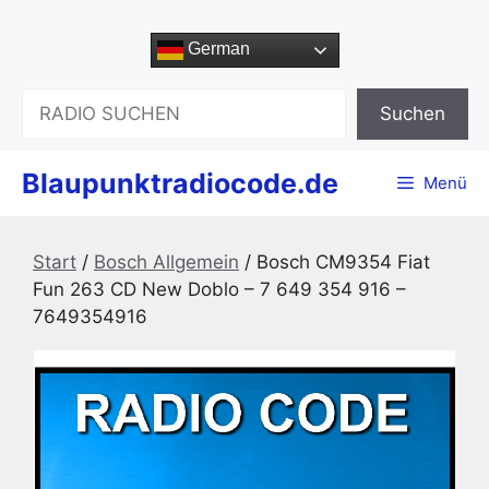
Zum
Inhalt
German
springen
Suchen
Suchen
Blaupunktradiocode.de
Menü
Start
/
Bosch Allgemein
/ Bosch CM9354 Fiat
Fun 263 CD New Doblo – 7 649 354 916 –
7649354916