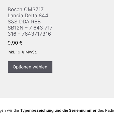
Bosch CM3717
Lancia Delta 844
S&S DDA REB
SB12N – 7 643 717
316 – 7643717316
9,90
€
inkl. 19 % MwSt.
Optionen wählen
gen wir die
Typenbezeichung und die Seriennummer
des Radio