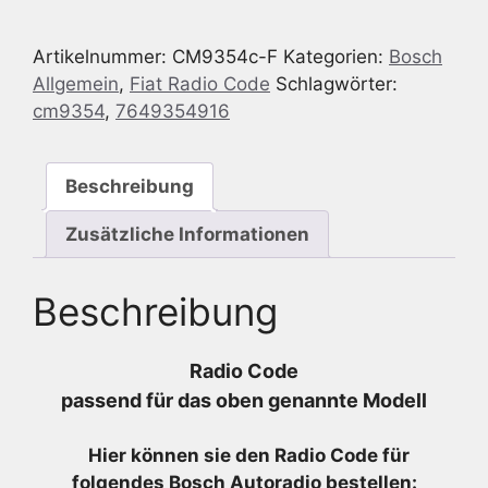
Fiat
Fun
Artikelnummer:
CM9354c-F
Kategorien:
Bosch
263
Allgemein
,
Fiat Radio Code
Schlagwörter:
CD
cm9354
,
7649354916
New
Doblo
-
Beschreibung
7
649
Zusätzliche Informationen
354
916
Beschreibung
-
7649354916
Menge
Radio Code
passend für das oben genannte Modell
Hier können sie den Radio
Code für
folgendes Bosch Autoradio bestellen: