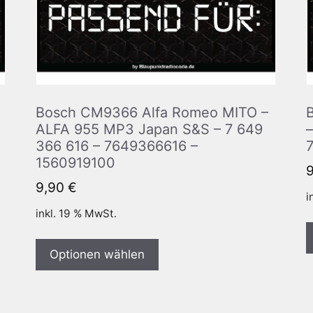
0
Bosch CM9366 Alfa Romeo MITO –
ALFA 955 MP3 Japan S&S – 7 649
366 616 – 7649366616 –
1560919100
9,90
€
i
inkl. 19 % MwSt.
Optionen wählen