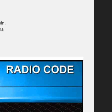
in.
ra