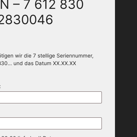
N – 7 612 830
12830046
igen wir die 7 stellige Seriennummer,
830… und das Datum XX.XX.XX
: