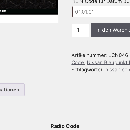
KEIN Code für Datum 30.
Nissan
In den Waren
LCN
-
7
Artikelnummer:
LCN046
612
Code
,
Nissan Blaupunkt
830
Schlagwörter:
nissan con
046
-
7612830046
mationen
Menge
Radio Code