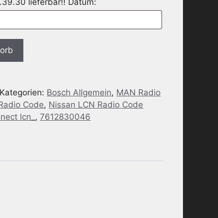
39.30 lieferbar!! Datum:
korb
Kategorien:
Bosch Allgemein
,
MAN Radio
 Radio Code
,
Nissan LCN Radio Code
nect lcn_
,
7612830046