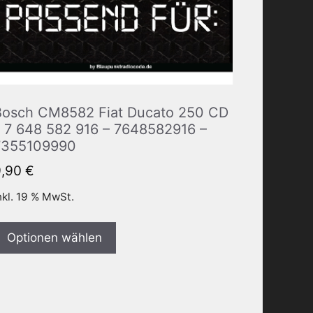
Bosch CM8582 Fiat Ducato 250 CD
– 7 648 582 916 – 7648582916 –
7355109990
9,90
€
nkl. 19 % MwSt.
Optionen wählen