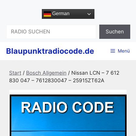
Zum
Inhalt
German
springen
Suchen
Suchen
Blaupunktradiocode.de
Menü
Start
/
Bosch Allgemein
/ Nissan LCN – 7 612
830 047 – 7612830047 – 25915ZT62A