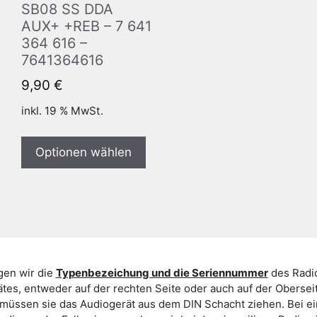
SB08 SS DDA
AUX+ +REB – 7 641
364 616 –
7641364616
9,90
€
inkl. 19 % MwSt.
Optionen wählen
gen wir die
Typenbezeichung und die Seriennummer
des Radio
es, entweder auf der rechten Seite oder auch auf der Oberse
 müssen sie das Audiogerät aus dem DIN Schacht ziehen. Bei 