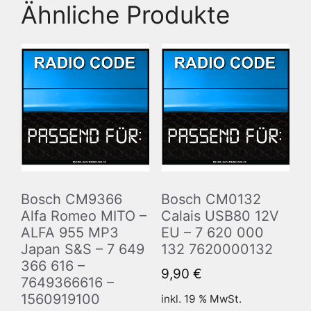
Ähnliche Produkte
Bosch CM9366
Bosch CM0132
Alfa Romeo MITO –
Calais USB80 12V
ALFA 955 MP3
EU – 7 620 000
Japan S&S – 7 649
132 7620000132
366 616 –
9,90
€
7649366616 –
1560919100
inkl. 19 % MwSt.