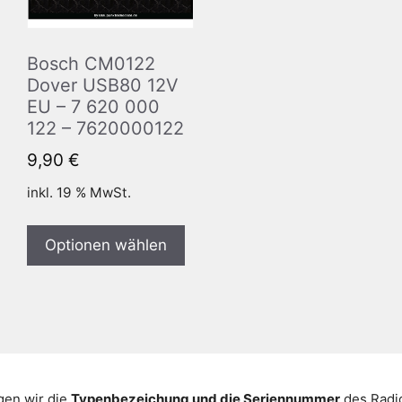
Bosch CM0122
Dover USB80 12V
EU – 7 620 000
122 – 7620000122
9,90
€
inkl. 19 % MwSt.
Optionen wählen
gen wir die
Typenbezeichung und die Seriennummer
des Radio