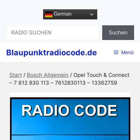
Zum
Inhalt
German
springen
Suchen
Suchen
Blaupunktradiocode.de
Menü
Start
/
Bosch Allgemein
/ Opel Touch & Connect
– 7 612 830 113 – 7612830113 – 13362759