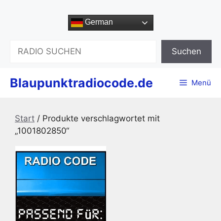
Zum
Inhalt
German
springen
Suchen
Suchen
Blaupunktradiocode.de
Menü
Start
/ Produkte verschlagwortet mit
„1001802850“