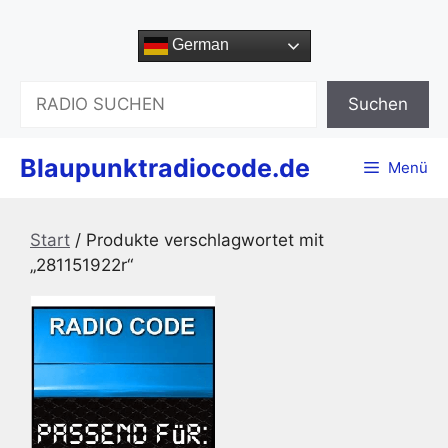
Zum
Inhalt
German
springen
Suchen
Suchen
Blaupunktradiocode.de
Menü
Start
/ Produkte verschlagwortet mit
„281151922r“