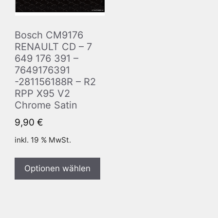
Bosch CM9176
RENAULT CD – 7
649 176 391 –
7649176391
-281156188R – R2
RPP X95 V2
Chrome Satin
9,90
€
inkl. 19 % MwSt.
Optionen wählen