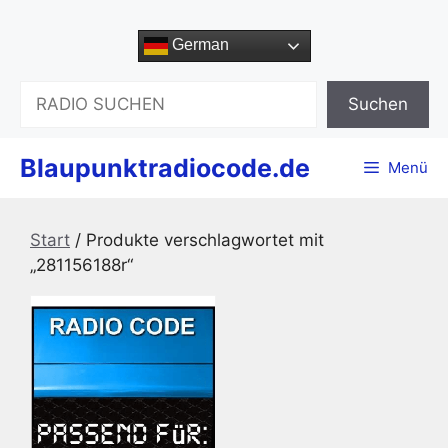
Zum
Inhalt
German
springen
Suchen
Suchen
Blaupunktradiocode.de
Menü
Start
/ Produkte verschlagwortet mit
„281156188r“