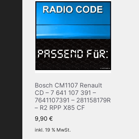
Bosch CM1107 Renault
CD – 7 641 107 391 –
7641107391 – 281158179R
– R2 RPP X85 CF
9,90
€
inkl. 19 % MwSt.