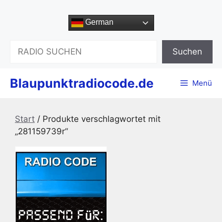
Zum
Inhalt
German
springen
Suchen
Suchen
Blaupunktradiocode.de
Menü
Start
/ Produkte verschlagwortet mit
„281159739r“