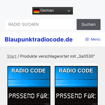
Zum
Inhalt
German
springen
Suchen
Suchen
Blaupunktradiocode.de
Menü
Start
/ Produkte verschlagwortet mit „3a0530“