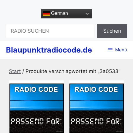
Zum
Inhalt
German
springen
Suchen
Suchen
Blaupunktradiocode.de
Menü
Start
/ Produkte verschlagwortet mit „3a0533“