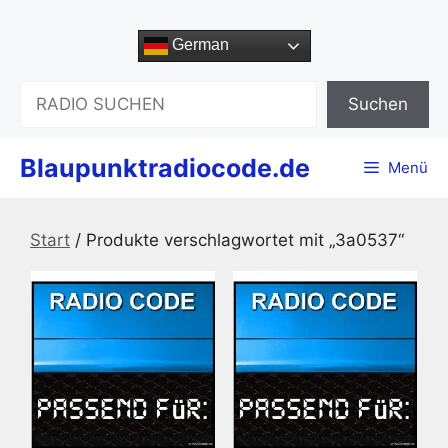
Zum
Inhalt
German
springen
Suchen
Suchen
Blaupunktradiocode.de
Menü
Start
/ Produkte verschlagwortet mit „3a0537“