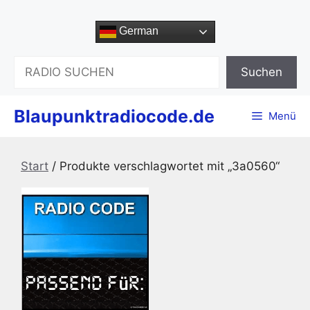
Zum
Inhalt
German
springen
Suchen
Suchen
Blaupunktradiocode.de
Menü
Start
/ Produkte verschlagwortet mit „3a0560“