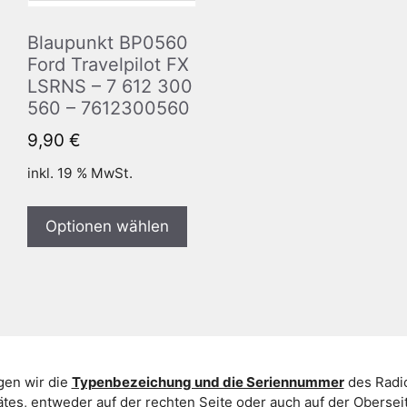
Blaupunkt BP0560
Ford Travelpilot FX
LSRNS – 7 612 300
560 – 7612300560
9,90
€
inkl. 19 % MwSt.
Optionen wählen
gen wir die
Typenbezeichung und die Seriennummer
des Radio
es, entweder auf der rechten Seite oder auch auf der Oberse