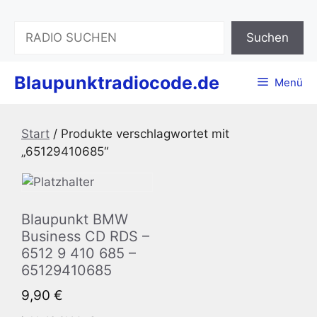
Zum
Inhalt
Suchen
Suchen
springen
Blaupunktradiocode.de
Menü
Start
/ Produkte verschlagwortet mit
„65129410685“
Blaupunkt BMW
Business CD RDS –
6512 9 410 685 –
65129410685
9,90
€