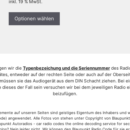
inkl. 19 % MwSt.
Optionen wählen
gen wir die
Typenbezeichung und die Seriennummer
des Radio
es, entweder auf der rechten Seite oder auch auf der Oberse
 müssen sie das Audiogerät aus dem DIN Schacht ziehen. Bei 
 dieses der Fall sein versuchen wir bei dem jeweiligen Radio e
beizufügen.
mente auf unseren Seiten sind geistiges Eigentum des Inhabers und 
de) angewendet. Alle Fotos von stehen unter Copyright von Blaupunk
punkt Autoradios - car radio codes the online decoding service for sec
los? Nein leider nicht. Wir können den Blaupunkt Radio Code für sie er