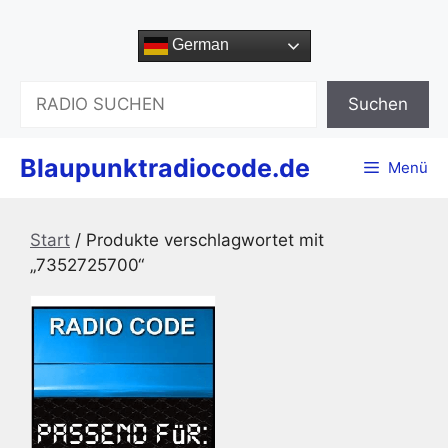
Zum
Inhalt
German
springen
Suchen
Suchen
Blaupunktradiocode.de
Menü
Start
/ Produkte verschlagwortet mit
„7352725700“