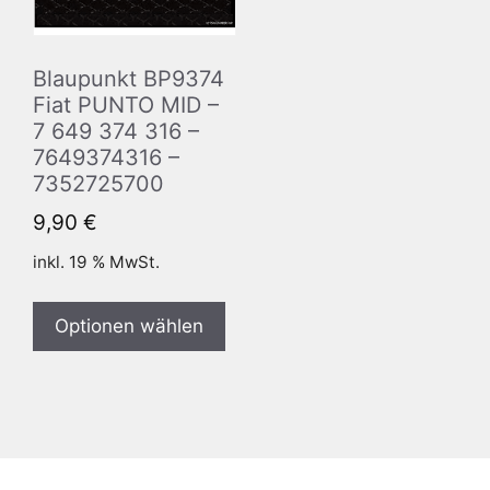
Blaupunkt BP9374
Fiat PUNTO MID –
7 649 374 316 –
7649374316 –
7352725700
9,90
€
inkl. 19 % MwSt.
Optionen wählen