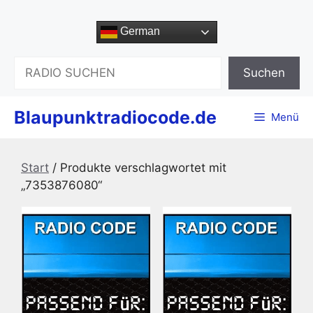
Zum
Inhalt
German
springen
Suchen
Suchen
Blaupunktradiocode.de
Menü
Start
/ Produkte verschlagwortet mit
„7353876080“