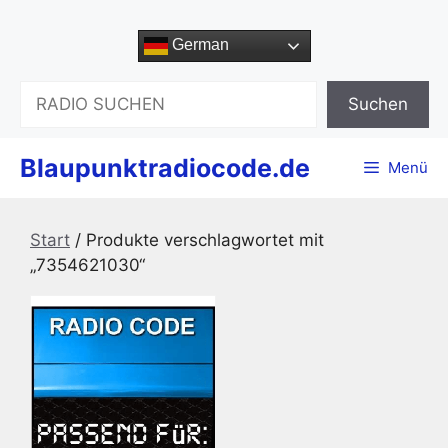
Zum
Inhalt
German
springen
Suchen
Suchen
Blaupunktradiocode.de
Menü
Start
/ Produkte verschlagwortet mit
„7354621030“