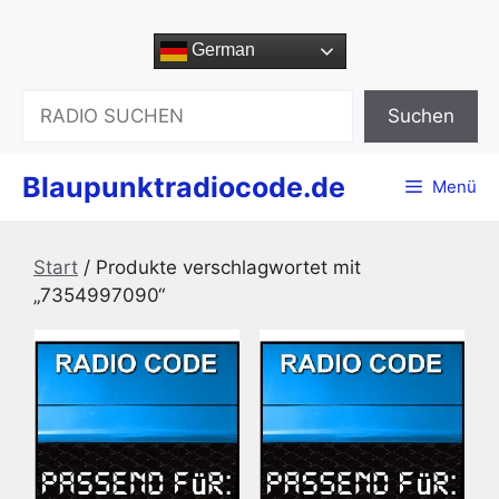
Zum
Inhalt
German
springen
Suchen
Suchen
Blaupunktradiocode.de
Menü
Start
/ Produkte verschlagwortet mit
„7354997090“