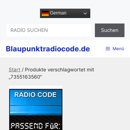
Zum
Inhalt
German
springen
Suchen
Suchen
Blaupunktradiocode.de
Menü
Start
/ Produkte verschlagwortet mit
„7355163560“