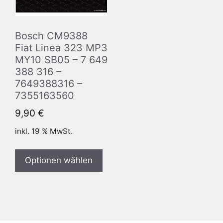
Bosch CM9388
Fiat Linea 323 MP3
MY10 SB05 – 7 649
388 316 –
7649388316 –
7355163560
9,90
€
inkl. 19 % MwSt.
Optionen wählen