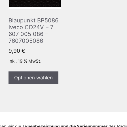
Blaupunkt BP5086
Iveco CD24V – 7
607 005 086 –
7607005086
9,90
€
inkl. 19 % MwSt.
Optionen wählen
gen wir die
Typenbezeichung und die Seriennummer
des Radio