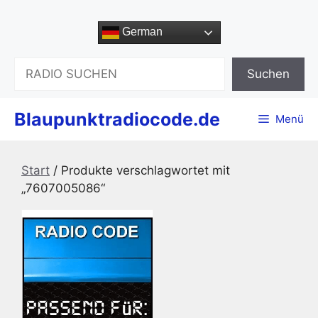
Zum
Inhalt
German
springen
Suchen
Suchen
Blaupunktradiocode.de
Menü
Start
/ Produkte verschlagwortet mit
„7607005086“