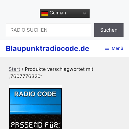
Zum
Inhalt
German
springen
Suchen
Suchen
Blaupunktradiocode.de
Menü
Start
/ Produkte verschlagwortet mit
„7607776320“