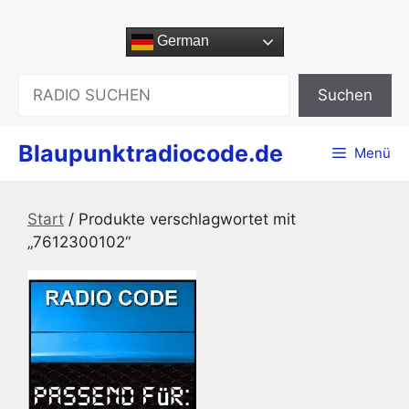
Zum
Inhalt
German
springen
Suchen
Suchen
Blaupunktradiocode.de
Menü
Start
/ Produkte verschlagwortet mit
„7612300102“