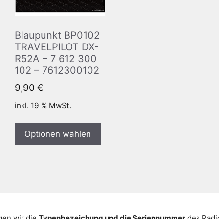
Blaupunkt BP0102
TRAVELPILOT DX-
R52A – 7 612 300
102 – 7612300102
9,90
€
inkl. 19 % MwSt.
Optionen wählen
gen wir die
Typenbezeichung und die Seriennummer
des Radio