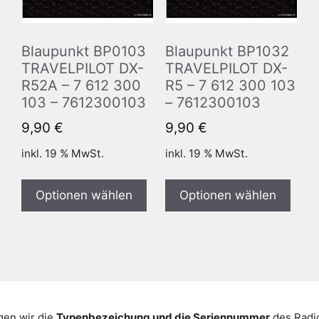
Blaupunkt BP0103
Blaupunkt BP1032
TRAVELPILOT DX-
TRAVELPILOT DX-
R52A – 7 612 300
R5 – 7 612 300 103
103 – 7612300103
– 7612300103
9,90
€
9,90
€
inkl. 19 % MwSt.
inkl. 19 % MwSt.
Optionen wählen
Optionen wählen
gen wir die
Typenbezeichung und die Seriennummer
des Radio