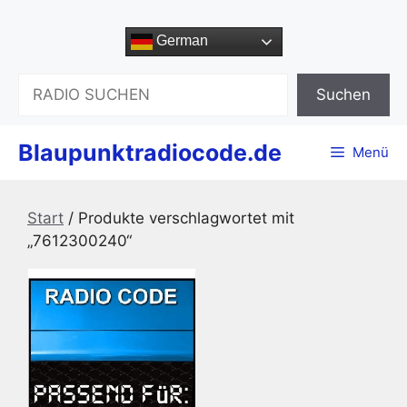
Zum
Inhalt
German
springen
Suchen
Suchen
Blaupunktradiocode.de
Menü
Start
/ Produkte verschlagwortet mit
„7612300240“