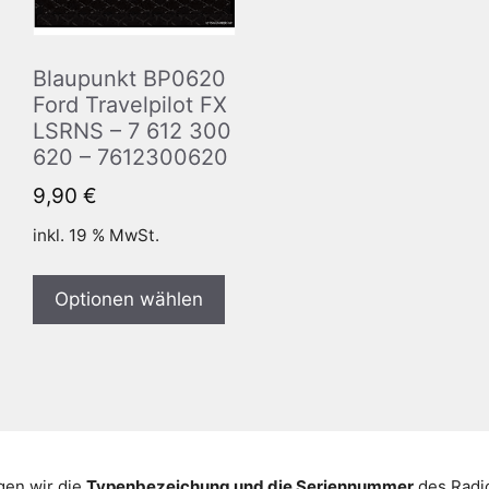
Blaupunkt BP0620
Ford Travelpilot FX
LSRNS – 7 612 300
620 – 7612300620
9,90
€
inkl. 19 % MwSt.
Optionen wählen
gen wir die
Typenbezeichung und die Seriennummer
des Radio