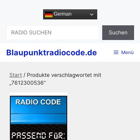
Zum
Inhalt
German
springen
Suchen
Suchen
Blaupunktradiocode.de
Menü
Start
/ Produkte verschlagwortet mit
„7612300536“