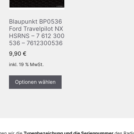
Blaupunkt BP0536
Ford Travelpilot NX
HSRNS – 7 612 300
536 – 7612300536
9,90
€
inkl. 19 % MwSt.
Optionen wählen
gen wir die
Typenbezeichung und die Seriennummer
des Radio