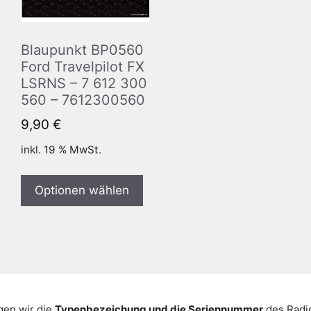
Blaupunkt BP0560
Ford Travelpilot FX
LSRNS – 7 612 300
560 – 7612300560
9,90
€
inkl. 19 % MwSt.
Optionen wählen
gen wir die
Typenbezeichung und die Seriennummer
des Radio