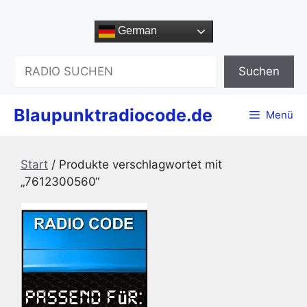
Zum
Inhalt
German
springen
Suchen
Suchen
Blaupunktradiocode.de
Menü
Start
/ Produkte verschlagwortet mit
„7612300560“