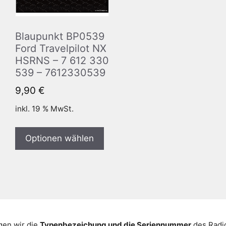
Blaupunkt BP0539
Ford Travelpilot NX
HSRNS – 7 612 330
539 – 7612330539
9,90
€
inkl. 19 % MwSt.
Optionen wählen
gen wir die
Typenbezeichung und die Seriennummer
des Radio