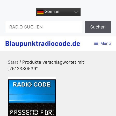
Zum
Inhalt
German
springen
Suchen
Suchen
Blaupunktradiocode.de
Menü
Start
/ Produkte verschlagwortet mit
„7612330539“