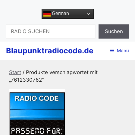
Zum
Inhalt
German
springen
Suchen
Suchen
Blaupunktradiocode.de
Menü
Start
/ Produkte verschlagwortet mit
„7612330762“