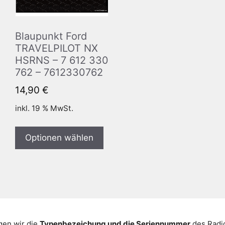
Blaupunkt Ford
TRAVELPILOT NX
HSRNS – 7 612 330
762 – 7612330762
14,90
€
inkl. 19 % MwSt.
Optionen wählen
gen wir die
Typenbezeichung und die Seriennummer
des Radio