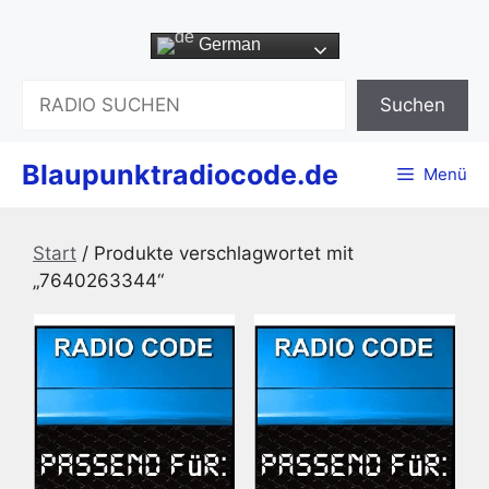
Zum
Inhalt
German
springen
Suchen
Suchen
Blaupunktradiocode.de
Menü
Start
/ Produkte verschlagwortet mit
„7640263344“