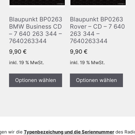
Blaupunkt BP0263
Blaupunkt BP0263
BMW Business CD
Rover – CD – 7 640
– 7 640 263 344 –
263 344 –
7640263344
7640263344
9,90
€
9,90
€
inkl. 19 % MwSt.
inkl. 19 % MwSt.
Optionen wählen
Optionen wählen
gen wir die
Typenbezeichung und die Seriennummer
des Radio