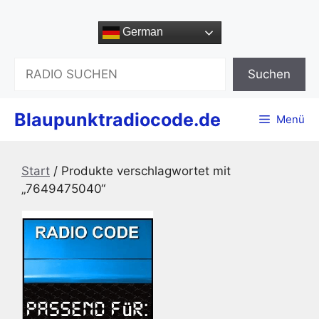
Zum
Inhalt
German
springen
Suchen
Suchen
Blaupunktradiocode.de
Menü
Start
/ Produkte verschlagwortet mit
„7649475040“