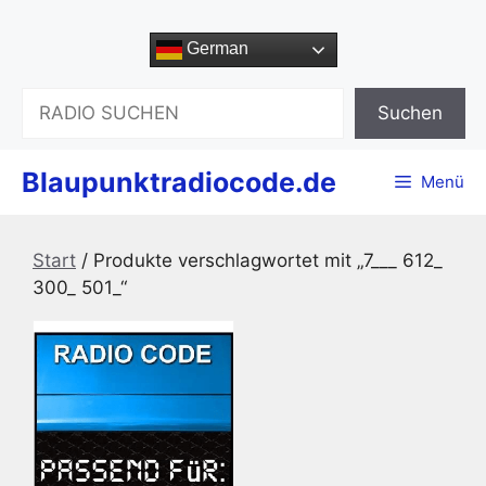
Zum
Inhalt
German
springen
Suchen
Suchen
Blaupunktradiocode.de
Menü
Start
/ Produkte verschlagwortet mit „7___ 612_
300_ 501_“