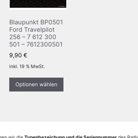
Blaupunkt BP0501
Ford Travelpilot
256 – 7 612 300
501 – 7612300501
9,90
€
inkl. 19 % MwSt.
Optionen wählen
gen wir die
Typenbezeichung und die Seriennummer
des Radio