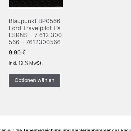
Blaupunkt BP0566
Ford Travelpilot FX
LSRNS – 7 612 300
566 – 7612300566
9,90
€
inkl. 19 % MwSt.
Optionen wählen
gen wir die
Typenbezeichung und die Seriennummer
des Radio