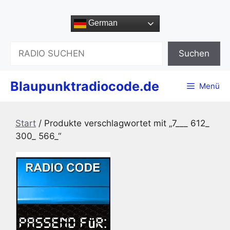
Zum
Inhalt
German
springen
Suchen
Suchen
Blaupunktradiocode.de
Menü
Start
/ Produkte verschlagwortet mit „7___ 612_
300_ 566_“