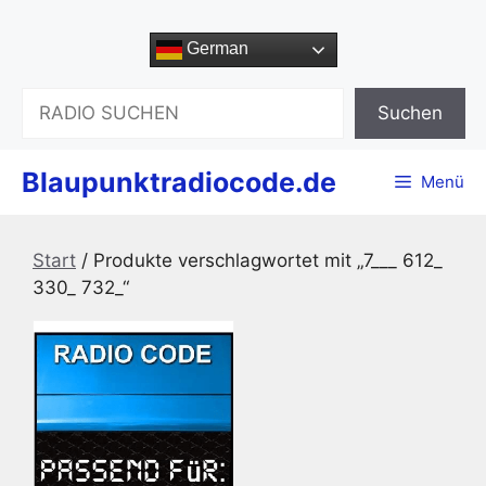
Zum
Inhalt
German
springen
Suchen
Suchen
Blaupunktradiocode.de
Menü
Start
/ Produkte verschlagwortet mit „7___ 612_
330_ 732_“