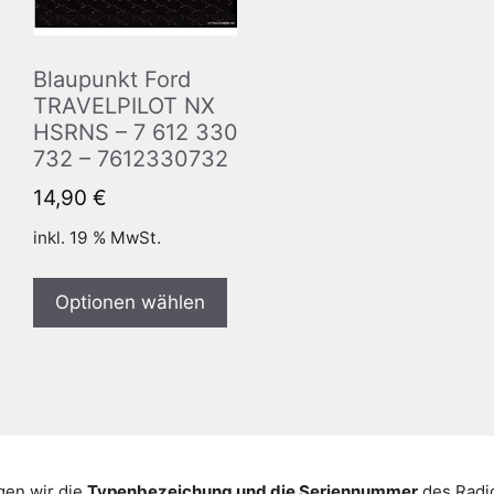
Blaupunkt Ford
TRAVELPILOT NX
HSRNS – 7 612 330
732 – 7612330732
14,90
€
inkl. 19 % MwSt.
Optionen wählen
gen wir die
Typenbezeichung und die Seriennummer
des Radio