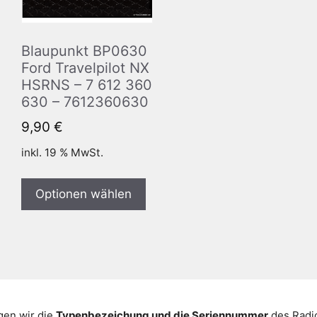
Blaupunkt BP0630
Ford Travelpilot NX
HSRNS – 7 612 360
630 – 7612360630
9,90
€
inkl. 19 % MwSt.
Optionen wählen
gen wir die
Typenbezeichung und die Seriennummer
des Radio