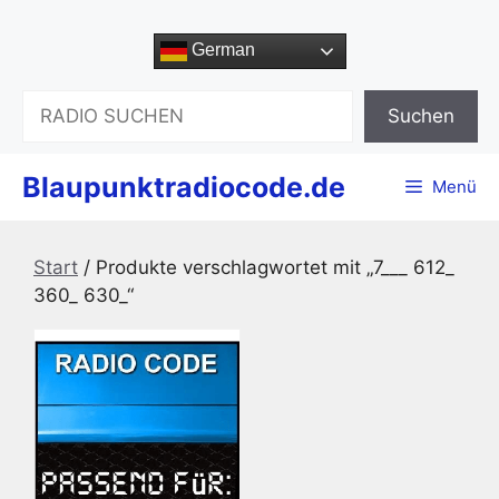
Zum
Inhalt
German
springen
Suchen
Suchen
Blaupunktradiocode.de
Menü
Start
/ Produkte verschlagwortet mit „7___ 612_
360_ 630_“