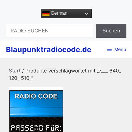
Zum
Inhalt
German
springen
Suchen
Suchen
Blaupunktradiocode.de
Menü
Start
/ Produkte verschlagwortet mit „7___ 640_
120_ 510_“