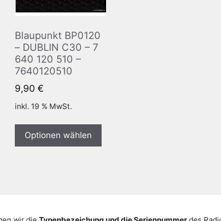
Blaupunkt BP0120
– DUBLIN C30 – 7
640 120 510 –
7640120510
9,90
€
inkl. 19 % MwSt.
Optionen wählen
gen wir die
Typenbezeichung und die Seriennummer
des Radio