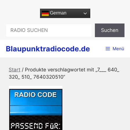
Zum
Inhalt
German
springen
Suchen
Suchen
Blaupunktradiocode.de
Menü
Start
/ Produkte verschlagwortet mit „7___ 640_
320_ 510_ 7640320510“