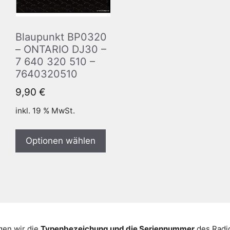
Blaupunkt BP0320
– ONTARIO DJ30 –
7 640 320 510 –
7640320510
9,90
€
inkl. 19 % MwSt.
Optionen wählen
gen wir die
Typenbezeichung und die Seriennummer
des Radio