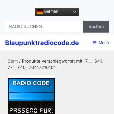
Zum
Inhalt
German
springen
Suchen
Suchen
Blaupunktradiocode.de
Menü
Start
/ Produkte verschlagwortet mit „7___ 641_
771_ 010_ 7641771010“