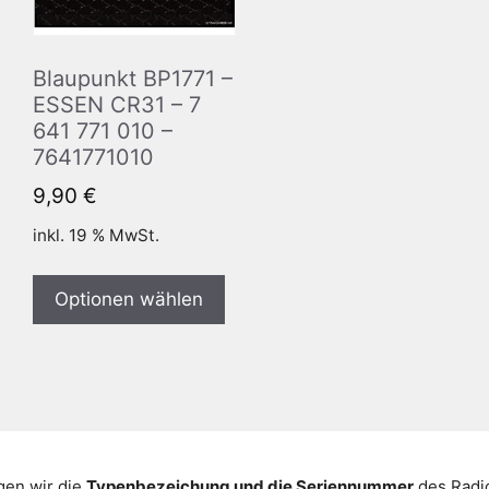
Blaupunkt BP1771 –
ESSEN CR31 – 7
641 771 010 –
7641771010
9,90
€
inkl. 19 % MwSt.
Optionen wählen
gen wir die
Typenbezeichung und die Seriennummer
des Radio