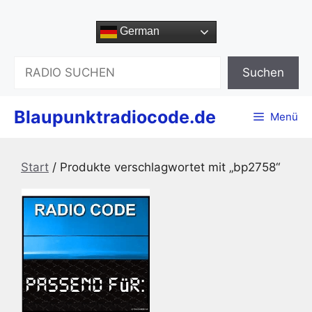
Zum
Inhalt
German
springen
Suchen
Suchen
Blaupunktradiocode.de
Menü
Start
/ Produkte verschlagwortet mit „bp2758“