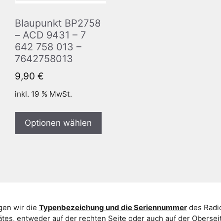
Blaupunkt BP2758
– ACD 9431 – 7
642 758 013 –
7642758013
9,90
€
inkl. 19 % MwSt.
Optionen wählen
gen wir die
Typenbezeichung und die Seriennummer
des Radio
es, entweder auf der rechten Seite oder auch auf der Oberse