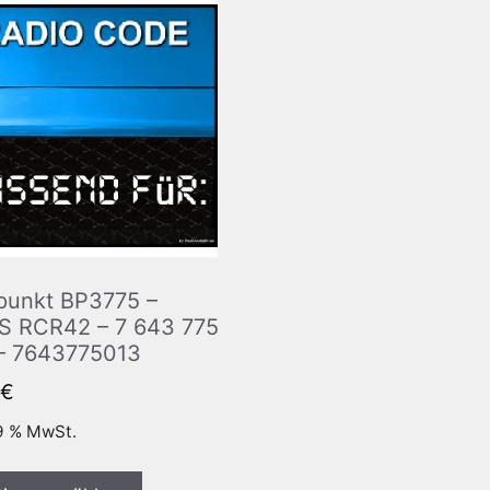
punkt BP3775 –
S RCR42 – 7 643 775
– 7643775013
€
19 % MwSt.