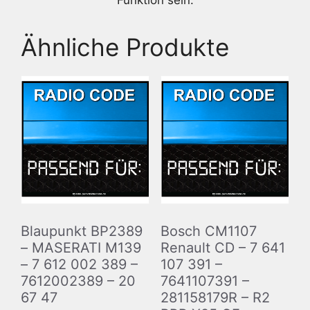
Funktion sein.
Ähnliche Produkte
Blaupunkt BP2389
Bosch CM1107
– MASERATI M139
Renault CD – 7 641
– 7 612 002 389 –
107 391 –
7612002389 – 20
7641107391 –
67 47
281158179R – R2