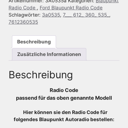
Artikelnummer:
3A0535a
Kategorien:
Blaupunkt
NX
Radio Code
,
Ford Blaupunkt Radio Code
HSRNS
Schlagwörter:
3a0535
,
7___ 612_ 360_ 535_
,
-
7612360535
7
612
360
Beschreibung
535
-
Zusätzliche Informationen
7612360535
Menge
Beschreibung
Radio Code
passend für das oben genannte Modell
Hier können sie den Radio
Code für
folgendes Blaupunkt Autoradio bestellen: