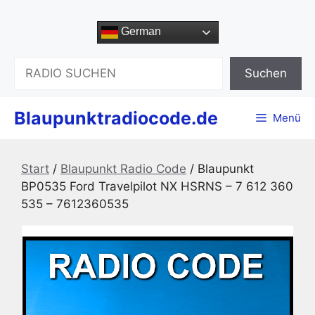
Zum
Inhalt
German
springen
Suchen
Suchen
Blaupunktradiocode.de
Menü
Start
/
Blaupunkt Radio Code
/ Blaupunkt
BP0535 Ford Travelpilot NX HSRNS – 7 612 360
535 – 7612360535