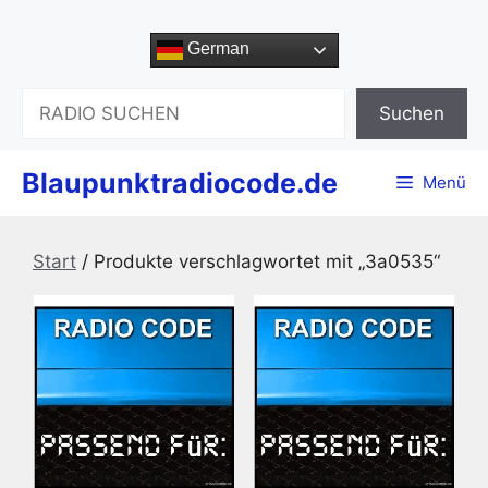
Zum
Inhalt
German
springen
Suchen
Suchen
Blaupunktradiocode.de
Menü
Start
/ Produkte verschlagwortet mit „3a0535“