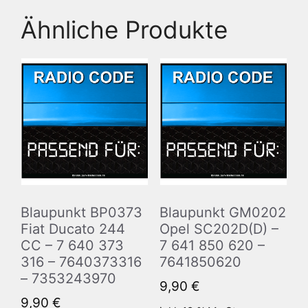
Ähnliche Produkte
Blaupunkt BP0373
Blaupunkt GM0202
Fiat Ducato 244
Opel SC202D(D) –
CC – 7 640 373
7 641 850 620 –
316 – 7640373316
7641850620
– 7353243970
9,90
€
9,90
€