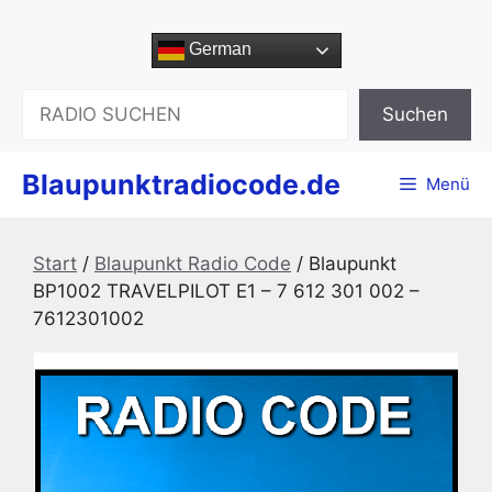
Zum
Inhalt
German
springen
Suchen
Suchen
Blaupunktradiocode.de
Menü
Start
/
Blaupunkt Radio Code
/ Blaupunkt
BP1002 TRAVELPILOT E1 – 7 612 301 002 –
7612301002