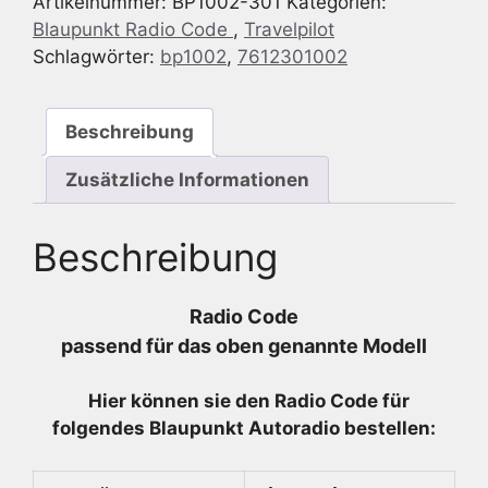
Artikelnummer:
BP1002-301
Kategorien:
-
Blaupunkt Radio Code
,
Travelpilot
7
Schlagwörter:
bp1002
,
7612301002
612
301
002
Beschreibung
-
7612301002
Zusätzliche Informationen
Menge
Beschreibung
Radio Code
passend für das oben genannte Modell
Hier können sie den Radio
Code für
folgendes Blaupunkt Autoradio bestellen: