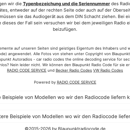
gen wir die
Typenbezeichung und die Seriennummer
des Radio
es, entweder auf der rechten Seite oder auch auf der Oberse
 müssen sie das Audiogerät aus dem DIN Schacht ziehen. Bei 
 dieses der Fall sein versuchen wir bei dem jeweiligen Radio e
beizufügen.
mente auf unseren Seiten sind geistiges Eigentum des Inhabers und 
de) angewendet. Alle Fotos von stehen unter Copyright von Blaupunk
punkt Autoradios - car radio codes the online decoding service for sec
los? Nein leider nicht. Wir können den Blaupunkt Radio Code für sie er
RADIO CODE SERVICE
und
Becker Radio Codes
VW Radio Codes
Powered by
RADIO CODE SERVICE
©2015-2026 by Blaupunktradiocode.de