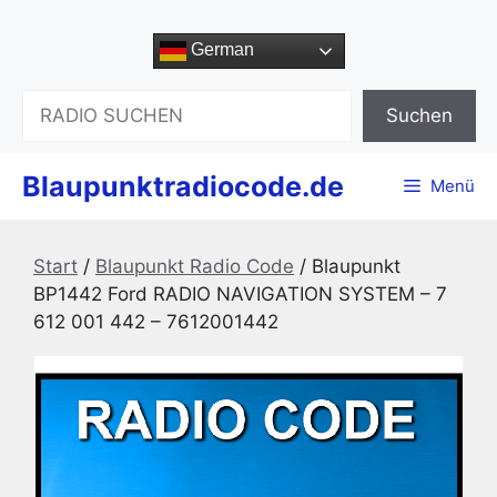
Zum
Inhalt
German
springen
Suchen
Suchen
Blaupunktradiocode.de
Menü
Start
/
Blaupunkt Radio Code
/ Blaupunkt
BP1442 Ford RADIO NAVIGATION SYSTEM – 7
612 001 442 – 7612001442