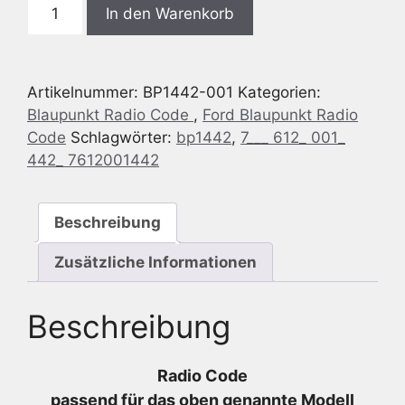
Blaupunkt
In den Warenkorb
BP1442
Ford
RADIO
Artikelnummer:
BP1442-001
Kategorien:
NAVIGATION
Blaupunkt Radio Code
,
Ford Blaupunkt Radio
SYSTEM
Code
Schlagwörter:
bp1442
,
7___ 612_ 001_
-
442_ 7612001442
7
612
001
Beschreibung
442
-
Zusätzliche Informationen
7612001442
Menge
Beschreibung
Radio Code
passend für das oben genannte Modell