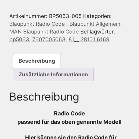
MAN
-
Artikelnummer:
BP5063-005
Kategorien:
CD
Blaupunkt Radio Code
,
Blaupunkt Allgemein
,
24v
MAN Blaupunkt Radio Code
Schlagwörter:
-
bp5063
,
7607005063
,
81__ 28101 6169
7
607
005
Beschreibung
063
-
Zusätzliche Informationen
7607005063
-
Beschreibung
81.28101.6169
Menge
Radio Code
passend für das oben genannte Modell
Hier können sie den Radio
Code für