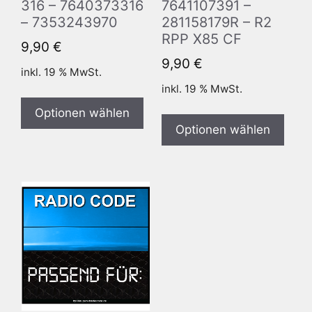
316 – 7640373316
7641107391 –
– 7353243970
281158179R – R2
RPP X85 CF
9,90
€
9,90
€
inkl. 19 % MwSt.
inkl. 19 % MwSt.
Optionen wählen
Optionen wählen