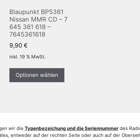
Blaupunkt BP5361
Nissan MMR CD – 7
645 361 618 –
7645361618
9,90
€
inkl. 19 % MwSt.
Optionen wählen
gen wir die
Typenbezeichung und die Seriennummer
des Radio
es, entweder auf der rechten Seite oder auch auf der Oberse