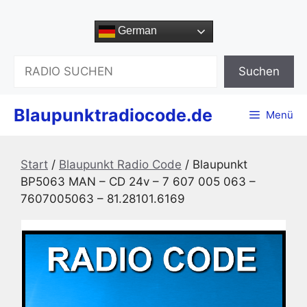
Zum
Inhalt
German
springen
Suchen
Suchen
Blaupunktradiocode.de
Menü
Start
/
Blaupunkt Radio Code
/ Blaupunkt
BP5063 MAN – CD 24v – 7 607 005 063 –
7607005063 – 81.28101.6169