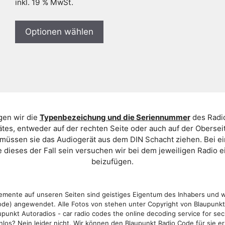
inkl. 19 % MwSt.
Optionen wählen
gen wir die
Typenbezeichung und die Seriennummer
des Radio
es, entweder auf der rechten Seite oder auch auf der Oberse
 müssen sie das Audiogerät aus dem DIN Schacht ziehen. Bei 
 dieses der Fall sein versuchen wir bei dem jeweiligen Radio e
beizufügen.
mente auf unseren Seiten sind geistiges Eigentum des Inhabers und 
de) angewendet. Alle Fotos von stehen unter Copyright von Blaupunk
punkt Autoradios - car radio codes the online decoding service for sec
los? Nein leider nicht. Wir können den Blaupunkt Radio Code für sie er