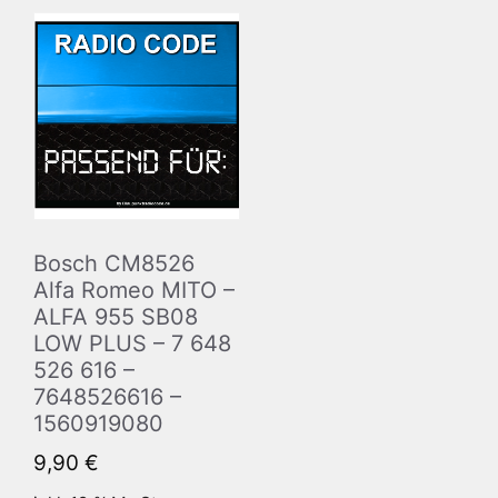
Bosch CM8526
Alfa Romeo MITO –
ALFA 955 SB08
LOW PLUS – 7 648
526 616 –
7648526616 –
1560919080
9,90
€