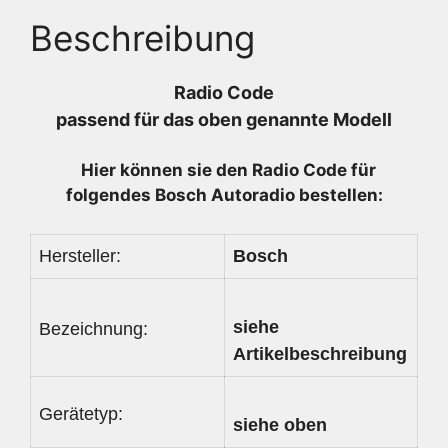
640
Beschreibung
333
616
-
Radio Code
7640333616
passend für das oben genannte Modell
-
1560968770
Hier können sie den Radio
Code für
Menge
folgendes Bosch Autoradio bestellen:
Hersteller:
Bosch
siehe
Bezeichnung:
Artikelbeschreibung
Gerätetyp:
siehe oben