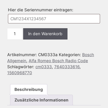
Hier die Seriennummer eintragen:
Bosch
In den Warenkorb
CM0333
Alfa
Romeo
Artikelnummer:
CM0333a
Kategorien:
Bosch
GIULIETTA
Allgemein
,
Alfa Romeo Bosch Radio Code
-
Schlagwörter:
cm0333
,
7640333616
,
ALFA
1560968770
940
MP3
PLUS
Beschreibung
AUX2+
-
Zusätzliche Informationen
7