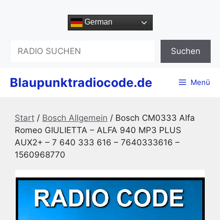
Zum
Inhalt
German
springen
Suchen
Suchen
Blaupunktradiocode.de
Menü
Start
/
Bosch Allgemein
/ Bosch CM0333 Alfa
Romeo GIULIETTA – ALFA 940 MP3 PLUS
AUX2+ – 7 640 333 616 – 7640333616 –
1560968770