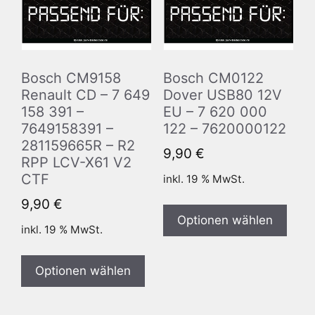
Bosch CM9158
Bosch CM0122
Renault CD – 7 649
Dover USB80 12V
158 391 –
EU – 7 620 000
7649158391 –
122 – 7620000122
281159665R – R2
9,90
€
RPP LCV-X61 V2
CTF
inkl. 19 % MwSt.
9,90
€
Optionen wählen
inkl. 19 % MwSt.
Optionen wählen