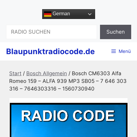
Zum
Inhalt
German
springen
Suchen
Suchen
Blaupunktradiocode.de
Menü
Start
/
Bosch Allgemein
/ Bosch CM6303 Alfa
Romeo 159 – ALFA 939 MP3 SB05 – 7 646 303
316 – 7646303316 – 1560730940