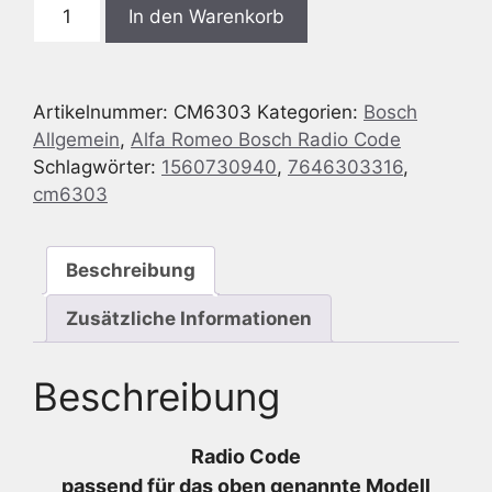
Bosch
In den Warenkorb
CM6303
Alfa
Romeo
Artikelnummer:
CM6303
Kategorien:
Bosch
159
Allgemein
,
Alfa Romeo Bosch Radio Code
-
Schlagwörter:
1560730940
,
7646303316
,
ALFA
cm6303
939
MP3
SB05
Beschreibung
-
7
Zusätzliche Informationen
646
303
Beschreibung
316
-
7646303316
Radio Code
-
passend für das oben genannte Modell