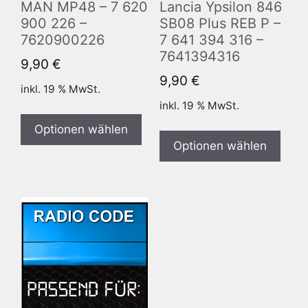
MAN MP48 – 7 620
Lancia Ypsilon 846
900 226 –
SB08 Plus REB P –
7620900226
7 641 394 316 –
7641394316
9,90
€
9,90
€
inkl. 19 % MwSt.
inkl. 19 % MwSt.
Optionen wählen
Optionen wählen