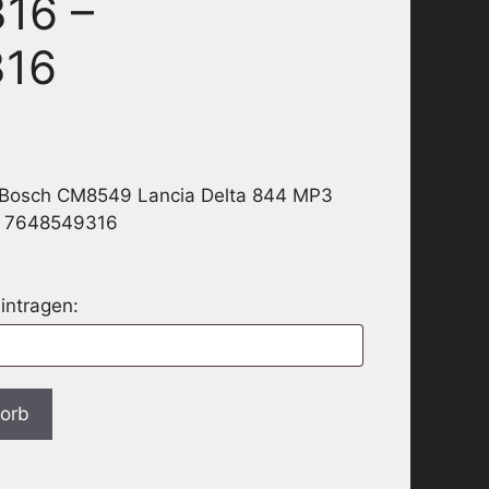
16 –
316
 Bosch CM8549 Lancia Delta 844 MP3
– 7648549316
intragen:
korb