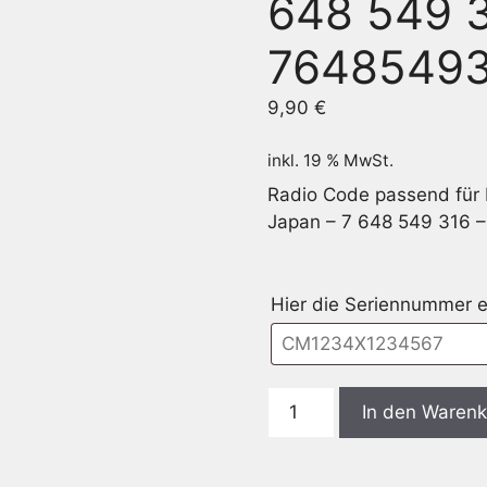
648 549 3
7648549
9,90
€
inkl. 19 % MwSt.
Radio Code passend für
Japan – 7 648 549 316 
Hier die Seriennummer e
Bosch
In den Waren
CM8549
Lancia
Delta