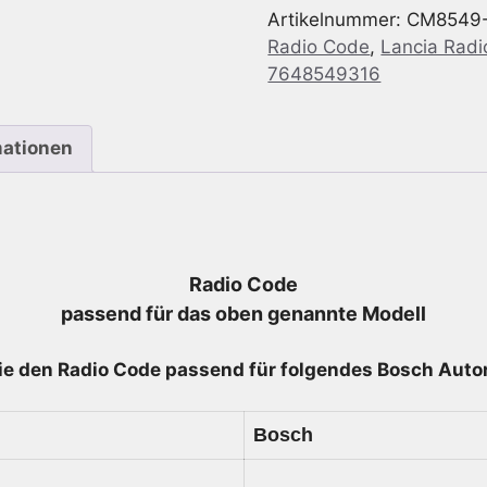
Artikelnummer:
CM8549
844
Radio Code
,
Lancia Rad
MP3
7648549316
Japan
-
7
mationen
648
549
316
-
7648549316
Radio Code
Menge
passend für das oben genannte Modell
ie den Radio
Code passend für folgendes Bosch Autor
Bosch