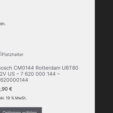
in.
Bosch CM0144 Rotterdam UBT80
12V US – 7 620 000 144 –
7620000144
9,90
€
nkl. 19 % MwSt.
Optionen wählen