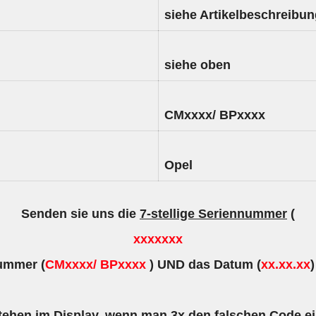
siehe Artikelbeschreibu
siehe oben
CMxxxx/ BPxxxx
Opel
Senden sie uns die
7-stellige Seriennummer
(
xxxxxxx
nummer (
CMxxxx/ BPxxxx
) UND das Datum (
xx.xx.xx
tehen im Display, wenn man 3x den falschen Code e