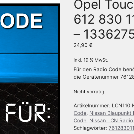
Opel Touc
612 830 1
– 133627
24,90
€
inkl. 19 % MwSt.
Für den Radio Code benöt
die Gerätenummer 7612
Nicht vorrätig
Artikelnummer:
LCN110
Code
,
Nissan Blaupunkt
Code
,
Nissan LCN Radio
Schlagwörter:
76128301