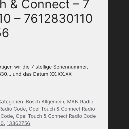
h & Connect – 7
10 – 7612830110
56
igen wir die 7 stellige Seriennummer,
830… und das Datum XX.XX.XX
Kategorien:
Bosch Allgemein
,
MAN Radio
 Radio Code
,
Opel Touch & Connect Radio
 Code
,
Opel Touch & Connect Radio Code
10
,
13362756